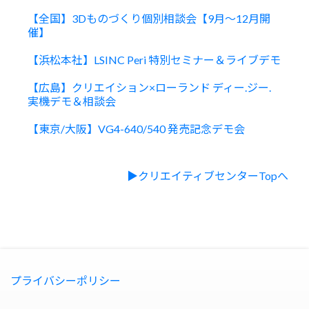
【全国】3Dものづくり個別相談会【9月～12月開
催】
【浜松本社】LSINC Peri 特別セミナー＆ライブデモ
【広島】クリエイション×ローランド ディー.ジー.
実機デモ＆相談会
【東京/大阪】VG4-640/540 発売記念デモ会
【全国】3Dものづくり個別相談会【4月～8月開
催】
▶クリエイティブセンターTopへ
【全国】2026年最新！UVプリンター相談会
【全国】DTFプリントご相談窓口
【全国】成功事例から学ぶ！UVプリンター活用セ
ミナー
プライバシーポリシー
【大阪】大塚商会×ローランド ディー.ジー.合同展
示会