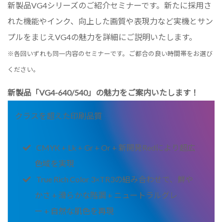
新製品VG4シリーズのご紹介セミナーです。新たに採用さ
れた機能やインク、向上した画質や表現力など実機とサン
プルをまじえVG4の魅力を詳細にご説明いたします。
※各回いずれも同一内容のセミナーです。ご都合の良い時間帯をお選び
ください。
新製品「VG4-640/540」の魅力をご案内いたします！
クラスを超えた印刷品質
CMYK + Lk + Gr + Or + 新開発
Red
により超広
色域を実現
True Rich Color 3×TR3の組み合わせで、鮮や
かさ + 滑らかな階調 + ニュートラルグレ
ー + 自然な肌色を再現